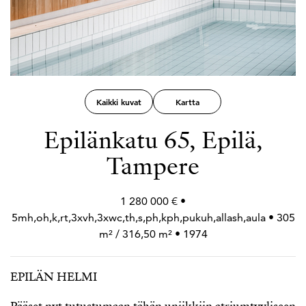
Kaikki kuvat
Kartta
Epilänkatu 65, Epilä,
Tampere
1 280 000 € •
5mh,oh,k,rt,3xvh,3xwc,th,s,ph,kph,pukuh,allash,aula • 305
m² / 316,50 m² • 1974
EPILÄN HELMI