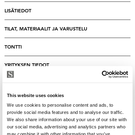
joita täydentää tyylikäs allasosasto. Oma uima-allas
tarjoaa mahdollisuuden rentoutumisen lisäksi myös
LISÄTIEDOT
kuntoiluun omassa kodissa.
Tämän tilan isot ikkunat avautuvat suojaisalle
TILAT, MATERIAALIT JA VARUSTELU
atriumpihalle, jossa on mukavasti yksityisyyttä.
Takapiha avautuu Epilänharjulle ja rinteen vuoksi
TONTTI
atriumpihalle onkin muurattu käytännöllinen
tukimuuri valoineen. Viihtyisä pihapiiri hemmottelee
YRITYKSEN TIEDOT
talon asukkaita hoidetulla puutarhalla ja
rauhallisuudellaan. Etupihan rinne on istutuksien
ansiosta helppohoitoinen.
Kokonaisuuden kruunaa suuri 60 neliöinen terassi,
This website uses cookies
joka on rakennettu niin, että pääset nauttimaan
We use cookies to personalise content and ads, to
auringosta oman terassin rauhassa.
provide social media features and to analyse our traffic.
We also share information about your use of our site with
Kodin kaikki makuuhuoneet ovat reilun kokoisia, joka
our social media, advertising and analytics partners who
on tyypillistä 70-luvun arkkitehtuurille. Isot
may combine it with other information that you’ve