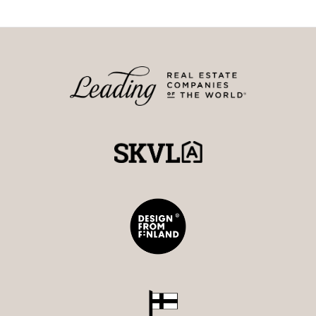
mahdollisuuksia arkeen ja juhlaan.
Epilä tarjoaa asukkailleen asuinympäristön, jossa hyvät
liikenneyhteydet ja kaupungin palvelut ovat kaikki
lähettyvillä. Keskustan sykkeeseen on Epilänharjulta
matkaa noin 7 km. Alueella on myös erinomainen
mahdollisuus nauttia luonnon läheisyydestä sekä
Tohloppijärven ulkoilureiteistä ja uimarannasta ja
talvella avantouinnista.
Tämä koti on juuri sinulle, joka arvostat 1970-luvun
arkkitehtuuria, laadukkaita materiaaleja ja haluat
asumiseen nykyaikaisen tekniikan mukavuudet.
Varaa oma yksityisesittely ja tule kokemaan tämän
kodin ainutlaatuinen tunnelma paikan päälle.
Maarit Ritari
0405897299