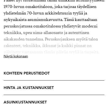
Pääset nyt tutustumaan tähän uniikkiin atriumtyyliseen
1970-luvun omakotitaloon, joka tarjoaa täydellisen
yhdistelmän 70-luvun arkkitehtuurin tyyliä ja
nykyaikaista asumismukavuutta. Tässä kauttaaltaan
peruskorjatussa omakotitalossa yhdistyvät moderni
tekniikka, upea uima-allasosasto ja autenttinen
aikakauden tunnelma. Peruskorjauksen myötä talon
rakenteet, tekniikka, ikkunat ja kaikki pinnat on
päivitetty vastaamaan tämän päivän tyyliä ja tarpeita.
Näytä kokonaan
Remontissa on säilytetty aikakaudelle tyypillinen
tunnelma ja alkuperäisinä elementteinä asunnosta
löytyy kauniit kierreportaat sekä takkahuoneen takka.
KOHTEEN PERUSTIEDOT
Talosta löytyy viisi makuuhuonetta, upea keittiö sekä
HINTA JA KUSTANNUKSET
kaksi reilun kokoista olohuonetta, jotka mahdollistavat
loistavat tilat arkeen ja juhlaan. Koko pohjaratkaisu
toimii, unohtamatta käytännöllisiä kylpy- ja wc-tiloja,
ASUINKUSTANNUKSET