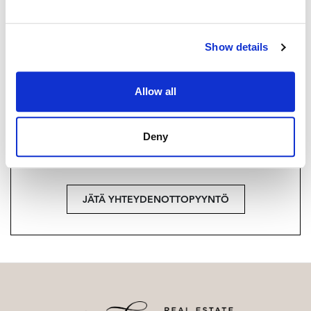
+358 40 174 3010
Strand Properties Brand Partner,
Show details
Ylempi kiinteistönvälittäjä YKV, LKV
Tuukka Hakkarainen LKV | 3324650-9
Allow all
Haluatko lisätietoja?
Deny
Ota yhteyttä, tai jätä yhteystietosi.
JÄTÄ YHTEYDENOTTOPYYNTÖ