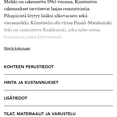
Mökki on rakennettu 1965 vuonna, Kiinteistön
rakennukset tarvitsevat laajaa remontointia.
Pihapiiristä löytyy lisäksi ulkovarasto sekä
vierasmökki. Kiinteistön ohi virtaa Pinsiö-Matalusjoki.
Joki on rauhoitettu Raakkujoki, joka tulee otttaa
huomioon jokea käytettäessä.
Piha piiriä raivaamalla paikasta saa itselleen rauhaisan
Näytä kokonaan
kesäparatiisin..
Mökki sijaitsee omalla 3250m2 tontilla.
KOHTEEN PERUSTIEDOT
Tuukka Hakkarainen
HINTA JA KUSTANNUKSET
Ylempi Kiinteistönvälittäjä, YKV LKV
Strand Properties Brand Partner
LISÄTIEDOT
040 174 3010 – tuukka.hakkarainen@strand.fi
TILAT, MATERIAALIT JA VARUSTELU