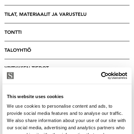
erityisesti opiskelijoiden ja työssäkäyvien keskuudessa.
Alueella on myös toimivat palvelut ja kulkuyhteydet.
TILAT, MATERIAALIT JA VARUSTELU
TONTTI
TALOYHTIÖ
YRITYKSEN TIEDOT
This website uses cookies
We use cookies to personalise content and ads, to
provide social media features and to analyse our traffic.
We also share information about your use of our site with
our social media, advertising and analytics partners who