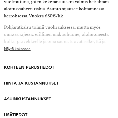
vuokrattuna, joten kokonaisuus on valmis heti ilman
aloitusvaiheen riskiä. Asunto sijaitsee kolmannessa
kerroksessa. Vuokra 680€/kk
Pohjaratkaisu toimii vuokrauksessa, mutta myös
omassa arjessa: erillinen makuuhuone, olohuoneesta
kulku parvekkeelle ja oma sauna tuovat selkeyttä ja
mukavuutta asumiseen.
Näytä kokonaan
Tilat on helppo kalustaa ilman erikoisratkaisuja, ja
kokonaisuus toimii sellaisenaan. Tämä tekee asunnosta
KOHTEEN PERUSTIEDOT
joustavan vaihtoehdon – voit jatkaa vuokrausta tai
ottaa sen myöhemmin omaan käyttöön.
HINTA JA KUSTANNUKSET
Vuonna 1990 valmistunut taloyhtiö on vakiintunut, ja
ASUINKUSTANNUKSET
Hervanta alueena tarjoaa jatkuvaa kysyntää.
Läheisyydessä sijaitsevat TTY, Hermia ja
Poliisiammattikorkeakoulu tukevat vuokrakysyntää
LISÄTIEDOT