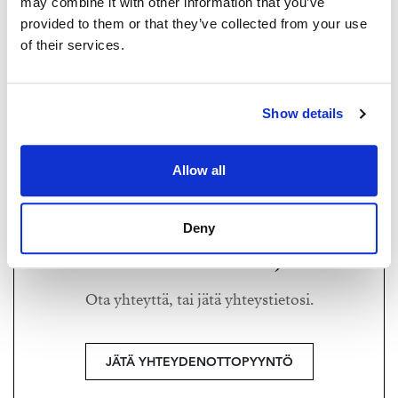
may combine it with other information that you’ve
provided to them or that they’ve collected from your use
of their services.
TUOMAS KORHONEN
tuomas@strand.fi
Show details
+358 44 304 3313
Strand Properties,
Allow all
Asuntomyyjä
Deny
Haluatko lisätietoja?
Ota yhteyttä, tai jätä yhteystietosi.
JÄTÄ YHTEYDENOTTOPYYNTÖ