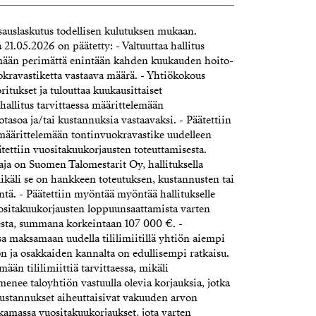
auslaskutus todellisen kulutuksen mukaan.
21.05.2026 on päätetty: - Valtuuttaa hallitus
tämään perimättä enintään kahden kuukauden hoito-
uokravastiketta vastaava määrä. - Yhtiökokous
ritukset ja tulouttaa kuukausittaiset
hallitus tarvittaessa määrittelemään
tasoa ja/tai kustannuksia vastaavaksi. - Päätettiin
a määrittelemään tontinvuokravastike uudelleen
tettiin vuositakuukorjausten toteuttamisesta.
aja on Suomen Talomestarit Oy, hallituksella
mikäli se on hankkeen toteutuksen, kustannusten tai
ntä. - Päätettiin myöntää myöntää hallitukselle
vuositakuukorjausten loppuunsaattamista varten
sesta, summana korkeintaan 107 000 €. -
essa maksamaan uudella tililimiitillä yhtiön aiempi
tiön ja osakkaiden kannalta on edullisempi ratkaisu.
ään tililimiittiä tarvittaessa, mikäli
enee taloyhtiön vastuulla olevia korjauksia, jotka
kustannukset aiheuttaisivat vakuuden arvon
lkamassa vuositakuukorjaukset, jota varten