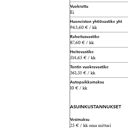
rauhallisemmassa ympärist
Vuokrattu
Ei
Sundsberg on kylä, jolla o
Huoneiston yhtiövastike yht
Lisätiedot sundsbergilaiselt
963,60 € / kk
Mari Varonen,
Rahoitusvastike
Ylempi kiinteistönvälittäj
87,60 € / kk
Strand Properties Brand P
Hoitovastike
Mari Varonen LKV
514,65 € / kk
040 680 7752 - mari@stran
Tontin vuokravastike
361,35 € / kk
Avainsanat: pääty, oma pih
Autopaikkamaksu
10 € / kk
ASUINKUSTANNUKSET
Vesimaksu
25 € / kk oma mittari