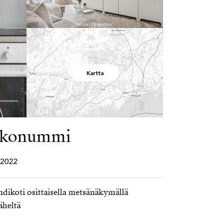
Kartta
rkkonummi
 2022
ikoti osittaisella metsänäkymällä
äheltä