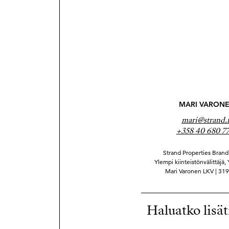
MARI VARON
mari@strand.f
+358 40 680 7
Strand Properties Brand 
Ylempi kiinteistönvälittäjä, 
Mari Varonen LKV | 31
Haluatko lisät