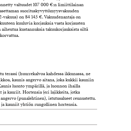
önnetty valtuudet 107 000 €:n limiittilainan
n asettaman suorituskyvyttömyysvakuuden
-vakuus) on 84 145 €. Vakuudenantaja on
akuuteen kuuluvia korjauksia vasta korjausten
a aiheutua kustannuksia takuukorjauksista siltä
 korvattua.
ttu terassi (huurrekalvoa kahdessa ikkunassa, ne
ikkoa, kaunis angervo aitana, joka kukkii kauniin
 Kaunis luonto ympärillä, ja luonnon ihailla
 ja kauriit. Hortensia (eri lajikkeita, jotka
 angervo (punalehtinen), istutusalueet reunustettu.
 ja kauniit yhtiön rungollinen hortensia.