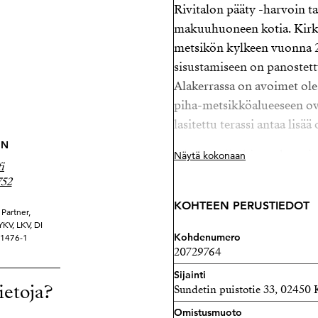
Rivitalon pääty -harvoin t
makuuhuoneen kotia. Kir
metsikön kylkeen vuonna 
sisustamiseen on panostett
Alakerrassa on avoimet oles
piha-metsikköalueeseen ov
lasitettu terassi antaa lisää
EN
Oleskelutiloihin mahtuu is
Näytä kokonaan
i
on riittävästi. Oleskelutila
752
yksi iso makuuhuone, jonn
KOHTEEN PERUSTIEDOT
ihastuttaa oma kodinhoito
Partner,
YKV, LKV, DI
ostoslistan must! Mikä ar
Kohdenumero
91476-1
seinän taakse omaan tilaan
20729764
tilalla ja portaiden alaosa 
Sijainti
ietoja?
kaapistolle.
Sundetin puistotie 33, 0245
Omistusmuoto