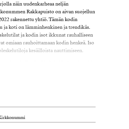
arjolla näin uudenkarheaa neljän
kkonummen Rakkapuisto on aivan suojellun
2022 rakennettu yhtiö. Tämän kodin
u ja koti on lämminhenkinen ja trendikäs.
kelutilat ja kodin isot ikkunat rauhalliseen
at omiaan rauhoittamaan kodin henkeä. Iso
 oleskelutiloja kesäilloista nauttimiseen.
ompi ruokailupöytä ja keittiön kaapistoakin
lle on oma ja toimiva tilansa. Alakerrassa on
e mahtuu hyvin parisänkykin. Eteisessä
huone, joka on lapsiperheen asunto-
jen helpotus kun kodinhoidon toiminnot saa
sa. Alakerran wc ihastuttaa myös runsaalla
mahdollistaa pienen lisän säilytystilaa vaikka
0 Kirkkonummi