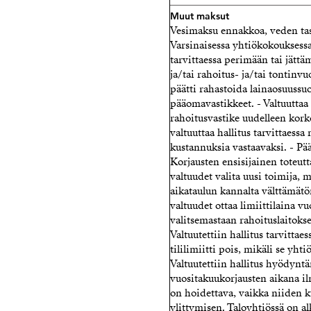
Muut maksut
Vesimaksu ennakkoa, veden tas
Varsinaisessa yhtiökokouksessa 
tarvittaessa perimään tai jät
ja/tai rahoitus- ja/tai tontinv
päätti rahastoida lainaosuussuo
pääomavastikkeet. - Valtuuttaa 
rahoitusvastike uudelleen korko
valtuuttaa hallitus tarvittaess
kustannuksia vastaavaksi. - Pää
Korjausten ensisijainen toteutt
valtuudet valita uusi toimija, 
aikataulun kannalta välttämätö
valtuudet ottaa limiittilaina 
valitsemastaan rahoituslaitok
Valtuutettiin hallitus tarvitta
tililimiitti pois, mikäli se yh
Valtuutettiin hallitus hyödyntäm
vuositakuukorjausten aikana ilm
on hoidettava, vaikka niiden 
ylittymisen. Taloyhtiössä on a