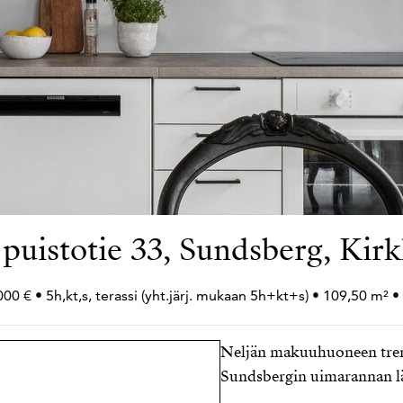
 puistotie 33, Sundsberg, Ki
00 € • 5h,kt,s, terassi (yht.järj. mukaan 5h+
kt+
s) • 109,50 m² •
Neljän makuuhuoneen trend
Sundsbergin uimarannan l