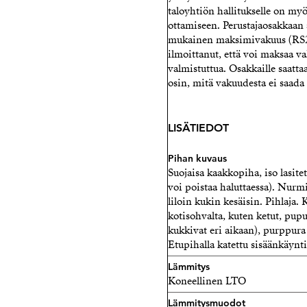
taloyhtiön hallitukselle on my
ottamiseen. Perustajaosakkaa
mukainen maksimivakuus (RS2
ilmoittanut, että voi maksaa v
valmistuttua. Osakkaille saatta
osin, mitä vakuudesta ei saada
LISÄTIEDOT
Pihan kuvaus
Suojaisa kaakkopiha, iso lasite
voi poistaa haluttaessa). Nurm
liloin kukin kesäisin. Pihlaja.
kotisohvalta, kuten ketut, puput
kukkivat eri aikaan), purppura
Etupihalla katettu sisäänkäynti
Lämmitys
Koneellinen LTO
Lämmitysmuodot