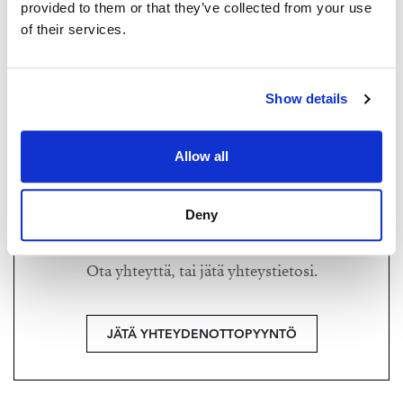
provided to them or that they’ve collected from your use
Jenni Hällfors
of their services.
JENNI HÄLLFORS
Kiinteistönvälittäjä LKV
jenni@strand.fi
Strand Properties Brand Partner
+358 40 728 0751
040 728 0751 - jenni@strand.fi
Show details
Strand Properties Brand Partner,
Kiinteistönvälittäjä LKV
Allow all
Jenni Hällfors LKV Oy | 3509535-3
Deny
Haluatko lisätietoja?
Ota yhteyttä, tai jätä yhteystietosi.
JÄTÄ YHTEYDENOTTOPYYNTÖ