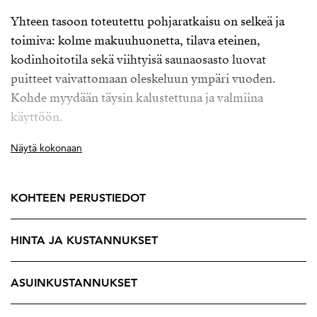
Yhteen tasoon toteutettu pohjaratkaisu on selkeä ja
toimiva: kolme makuuhuonetta, tilava eteinen,
kodinhoitotila sekä viihtyisä saunaosasto luovat
puitteet vaivattomaan oleskeluun ympäri vuoden.
Kohde myydään täysin kalustettuna ja valmiina
käyttöön.
Avara tupakeittiö avautuu suurten ikkunoiden kautta
Näytä kokonaan
henkeäsalpaavaan maisemaan yli Ala-Kilpisjärven.
Vuodenaikojen vaihtelu on läsnä jokaisena päivänä –
KOHTEEN PERUSTIEDOT
kaamosajan sinisestä hämärästä keskiyön auringon
kirkkauteen. Koko talon levyinen terassi Kaakon
HINTA JA KUSTANNUKSET
suuntaan.
Sijainti on ihanteellinen aktiiviseen vapaa-aikaan:
ASUINKUSTANNUKSET
Salmivaaran hiihtolatu kulkee aivan tontin takaa, ja
Käsivarren erämaan vaellusreiteille kävelymatka.