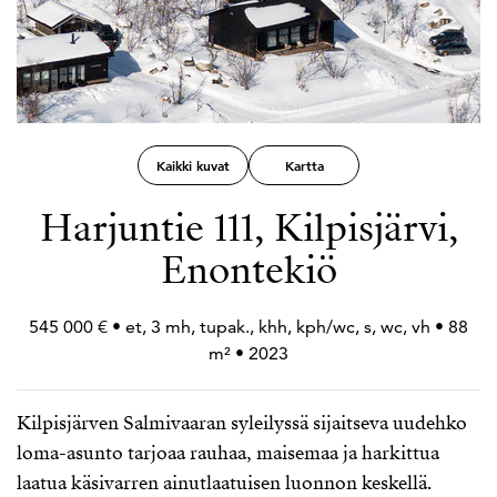
Kaikki kuvat
Kartta
Harjuntie 111, Kilpisjärvi,
Enontekiö
545 000 € • et, 3 mh, tupak., khh, kph/wc, s, wc, vh • 88
m² • 2023
Kilpisjärven Salmivaaran syleilyssä sijaitseva uudehko
loma-asunto tarjoaa rauhaa, maisemaa ja harkittua
laatua käsivarren ainutlaatuisen luonnon keskellä.