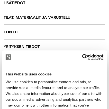
LISÄTIEDOT
Energiatehokas maalämpö yhdessä ilmalämpöpumpun
kanssa varmistaa asumismukavuuden ja
TILAT, MATERIAALIT JA VARUSTELU
kustannustehokkuuden. Kohde soveltuu erinomaisesti
niin omaan käyttöön kuin vuokraukseenkin.
TONTTI
* Snider Wiser -talotekniikan etäohjausjärjestelmä
* hälytysjärjestelmä
YRITYKSEN TIEDOT
* maalämpö
* ilmalämpöpumppu
* sähköauton lataus
* hyvä vuokrattavuus
This website uses cookies
Kokonaisuus edustaa huolettoman loma-asumisen
We use cookies to personalise content and ads, to
provide social media features and to analyse our traffic.
parhaimmistoa yhdellä Lapin vaikuttavimmista
We also share information about your use of our site with
paikoista.
our social media, advertising and analytics partners who
Lisätiedot ja yksityisesittelypyynnöt
may combine it with other information that you’ve