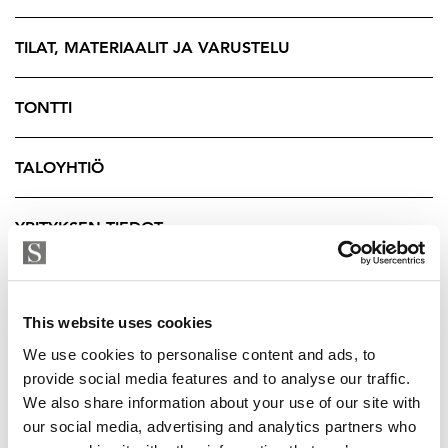
järjestyksessä. Keittiöissä ilahduttavat runsaat
laskupinnat ja hyvä varustelu, kaikki kodinkoneet ovat
TILAT, MATERIAALIT JA VARUSTELU
laadukkaita.
Tämä huoneisto avautuu Pirkankadulle joten etelään
TONTTI
avautuvat ikkunat antavat kauniisti luonnovaloa koko
asuntoon. Asunnon makuuhuone on sijoittunut
TALOYHTIÖ
parvelle jolloin huonetilaan jää riittävästi
kalustettavuutta. Kodin valoisa ilme syntyy
YRITYKSEN TIEDOT
vaaleansävyisestä parkettilattiasta ja vaaleista
kalusteista. Kylpyhuone on käytännöllinen ja sen
varusteluun kuuluu suihku, wc sekä varaus
pesutornille. Tässä asunnossa on lisäksi tyylikäs oma
This website uses cookies
sauna, jonka lauteilta voi katsella upeita Pyynikin
We use cookies to personalise content and ads, to
maisemia.
provide social media features and to analyse our traffic.
We also share information about your use of our site with
Asunnossa on huoneistokohtainen koneellinen
our social media, advertising and analytics partners who