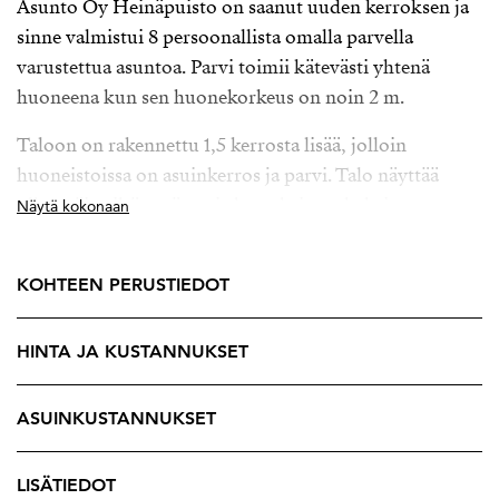
Asunto Oy Heinäpuisto on saanut uuden kerroksen ja
sinne valmistui 8 persoonallista omalla parvella
varustettua asuntoa. Parvi toimii kätevästi yhtenä
huoneena kun sen huonekorkeus on noin 2 m.
Taloon on rakennettu 1,5 kerrosta lisää, jolloin
huoneistoissa on asuinkerros ja parvi. Talo näyttää
ulkoapäin siltä, että uusia kerroksia on kaksi.
Näytä kokonaan
Korotuksen myötä tämä talo sai A ja B portaisiin myös
hissin ja uuden upean konesaumapeltikaton. Remontti
KOHTEEN PERUSTIEDOT
huolia yhtiössä ei ole siis pitkään aikaan.
Asunnon persoonallinen pohjaratkaisu sekä
HINTA JA KUSTANNUKSET
makuutilana toimiva 6 neliön parvi sekä huikea
kuuden metrin huonekorkeus ja klassisen vaaleat
ASUINKUSTANNUKSET
pinnat tekevät vaikutuksen.
Hyvien säilytystilojen ansiosta asunnot on helppo pitää
LISÄTIEDOT