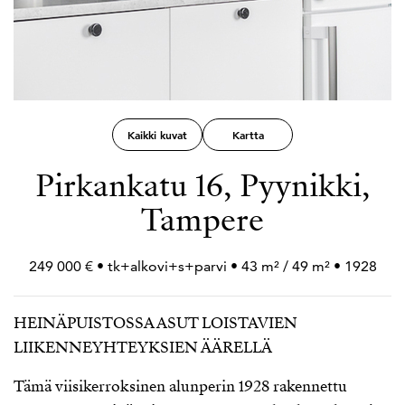
Kaikki kuvat
Kartta
Pirkankatu 16, Pyynikki,
Tampere
249 000 € • tk+
alkovi+
s+
parvi • 43 m² / 49 m² • 1928
HEINÄPUISTOSSA ASUT LOISTAVIEN
LIIKENNEYHTEYKSIEN ÄÄRELLÄ
Tämä viisikerroksinen alunperin 1928 rakennettu